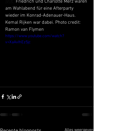
🇩🇪 
Friedrich und Charlotte Merz waren 
am Wahlabend für eine Afterparty 
wieder im Konrad-Adenauer-Haus. 
Kemal Rijken war dabei. Photo credit: 
Ramon van Flymen
https://www.youtube.com/watch?
v=XaAvIhEz5jc
Alles weergeven
Recente blogposts