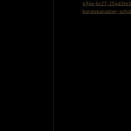
494e-bc27-254d3fe33
bondskanselier-scho