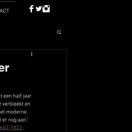
ACT
er
 een half jaar 
 verbleekt en 
met moderne 
 er nog aan." 
b660-7822-