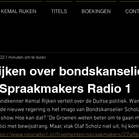
 KEMAL RIJKEN
TITELS
BOEKINGEN
CONT
022
1 minuten om te lezen
jken over bondskanseli
 Spraakmakers Radio 1
andkenner Kemal Rijken vertelt over de Duitse politiek. Want
de nieuwe regering is het imago van Bondskanselier Scholz
 show. Hoe kan dat? "De Groenen weten beter om te gaan 
ci met bewijsdrang. Maar, vlak Olaf Scholz niet uit, hij komt
tps://www.nporadio1.nl/fragmenten/spraakmakers/27a9