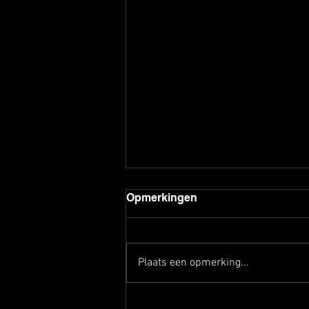
Opmerkingen
Plaats een opmerking...
'Het wordt hoog tijd om de