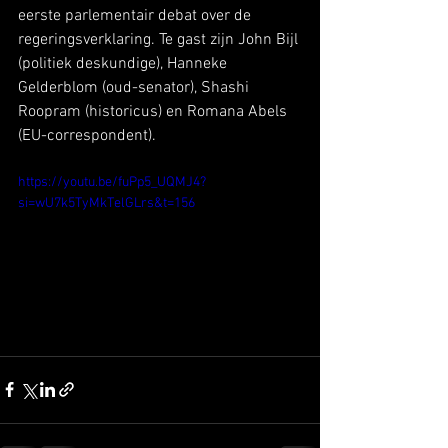
eerste parlementair debat over de 
regeringsverklaring. Te gast zijn John Bijl 
(politiek deskundige), Hanneke 
Gelderblom (oud-senator), Shashi 
Roopram (historicus) en Romana Abels 
(EU-correspondent).
https://youtu.be/fuPp5_UQMJ4?
si=wU7k5TyMkTelGLrs&t=156