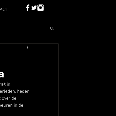
ACT
a
rek
 in 
erleden, heden 
 over de 
euren in de 