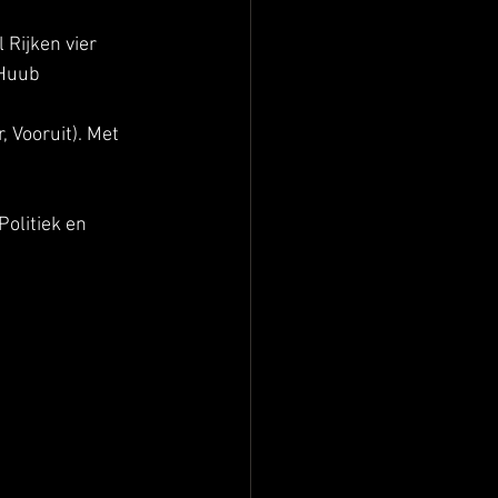
Rijken vier 
 Huub 
 Vooruit). Met 
olitiek en 