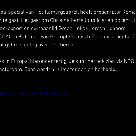
opa-special van Het Kamergesprek heeft presentator Kemal 
te gast. Het gaat om Chris Aalberts (publicist en docent),
e-expert en ex-raadslid GroenLinks), Jeroen Lenaers 
CDA) en Kathleen van Brempt (Belgisch Europarlementariër,
uitgebreid uitleg over het thema.
k in Europa’ hieronder terug. Je kunt het ook zien via NPO P
msterdam. Daar wordt hij uitgezonden en herhaald.
com/watch?v=slvx77HXTbM&t=2s