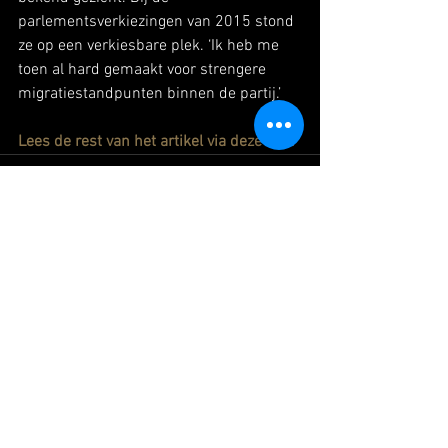
parlementsverkiezingen van 2015 stond 
ze op een verkiesbare plek. ‘Ik heb me 
toen al hard gemaakt voor strengere 
migratiestandpunten binnen de partij.’
Lees de rest van het artikel via deze link.
Alles weergeven
Recente blogposts