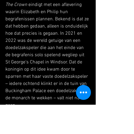
The Crown
 eindigt met een aflevering 
waarin Elizabeth en Philip hun 
begrafenissen plannen. Bekend is dat ze 
dat hebben gedaan, alleen is onduidelijk 
hoe dat precies is gegaan. In 2021 en 
2022 was de wereld getuige van een 
doedelzakspeler die aan het einde van 
de begrafenis solo spelend wegliep uit 
St George’s Chapel in Windsor. Dat de 
koningin op dit idee kwam door te 
sparren met haar vaste doedelzakspeler 
– iedere ochtend klinkt er in de tuin van 
Buckingham Palace een doedelzak om 
de monarch te wekken – valt niet na te 
gaan. 
In deze allerlaatste aflevering 
verschijnen actrices Claire Foy en Olivia 