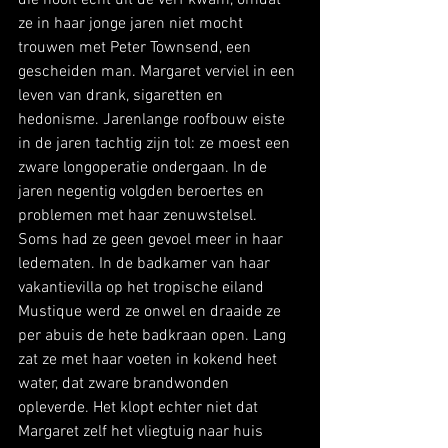
die nooit echt uit de verf kwam, omdat 
ze in haar jonge jaren niet mocht 
trouwen met Peter Townsend, een 
gescheiden man. Margaret verviel in een 
leven van drank, sigaretten en 
hedonisme. Jarenlange roofbouw eiste 
in de jaren tachtig zijn tol: ze moest een 
zware longoperatie ondergaan. In de 
jaren negentig volgden beroertes en 
problemen met haar zenuwstelsel. 
Soms had ze geen gevoel meer in haar 
ledematen. In de badkamer van haar 
vakantievilla op het tropische eiland 
Mustique werd ze onwel en draaide ze 
per abuis de hete badkraan open. Lang 
zat ze met haar voeten in kokend heet 
water, dat zware brandwonden 
opleverde. Het klopt echter niet dat 
Margaret zelf het vliegtuig naar huis 