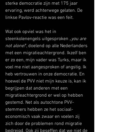
sterke democratie zijn met 175 jaar 
ervaring, werd achterwege gelaten. De 
linkse Pavlov-reactie was een feit.
Wat ook opviel was het in 
steenkolenengels uitgesproken „
you are 
not alone!
”, doelend op alle Nederlanders 
met een migratieachtergrond. Ikzelf ben 
er zo een, mijn vader was Turks, maar ik 
voel me niet aangesproken of angstig. Ik 
heb vertrouwen in onze democratie. En 
hoewel de PVV niet mijn keuze is, kan ik 
begrijpen dat anderen met een 
migratieachtergrond er wel op hebben 
gestemd. Net als autochtone PVV-
stemmers hebben ze het sociaal-
economisch vaak zwaar en voelen zij 
zich door de problemen rond migratie 
bedreigd. Ook zij beseffen dat we niet de 