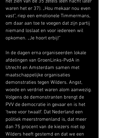
het zien van de 35 zetels (een nacht later 
waren het er 37). „Hou mekaar nou even 
vast”, riep een emotionele Timmermans, 
om daar aan toe te voegen dat zijn partij 
niemand loslaat en voor iedereen wil 
opkomen. „Je hoort erbij!”
In de dagen erna organiseerden lokale 
afdelingen van GroenLinks-PvdA in 
Utrecht en Amsterdam samen met 
maatschappelijke organisaties 
demonstraties tegen Wilders. Angst, 
woede en verdriet waren alom aanwezig. 
Volgens de demonstranten brengt de 
PVV de democratie in gevaar en is het 
‘twee voor twaalf’. Dat Nederland een 
politiek meerstromenland is, dat meer 
dan 75 procent van de kiezers niet op 
Wilders heeft gestemd en dat we een 