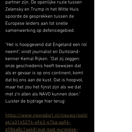
partner zijn. De openlijke ruzie tussen 
Zelensky en Trump in het Witte Huis 
spoorde de gesprekken tussen de 
Europese leiders aan tot snelle 
samenwerking op defensiegebied. 
"Het is hoopgevend dat Engeland een rol 
neemt", vindt journalist en Duitsland-
kenner Kemal Rijken. "Dat zij zeggen: 
onze geschiedenis heeft bewezen dat 
als er gevaar is op ons continent, komt 
dat bij ons aan de kust. Dat is hoopvol, 
maar het zou het fijnst zijn als we dat 
met z’n allen als NAVO kunnen doen." 
Luister de bijdrage hier terug: 
https://www.nporadio1.nl/nieuws/politi
ek/a3145274-a963-47ba-aa96-
e986a8c1aa48/wat-gaat-europese-