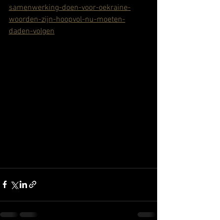
samenwerking-doen-voor-oekraine-
woorden-zijn-hoopvol-nu-moeten-
daden-volgen