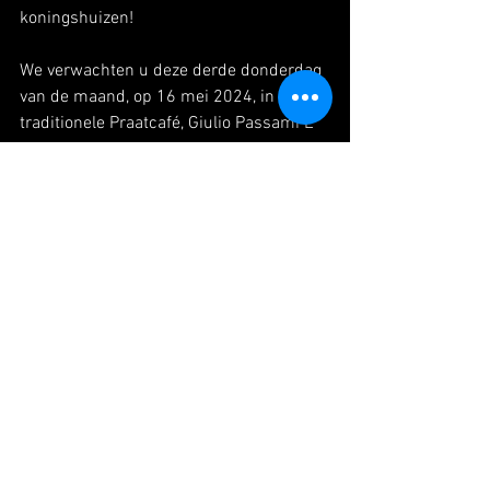
koningshuizen!  
We verwachten u deze derde donderdag 
van de maand, op 16 mei 2024, in het 
traditionele Praatcafé, Giulio Passami L 
‘Olio”, Via di Monte Giordano 28, 00186 
Roma. Het praatje begint om 20h30; 
vanaf 19u00 kunt u al eten in het 
restaurant.
Annemieke Ruigrok, onze spreekster⭐ 
van vorige maand, zal Kemal Rijken 
introduceren. Kemal zal ons vervolgens 
meenemen in de aantrekkingskracht die 
Italië heeft voor leden van de diverse 
koningshuizen.
Katinka de Balogh
'