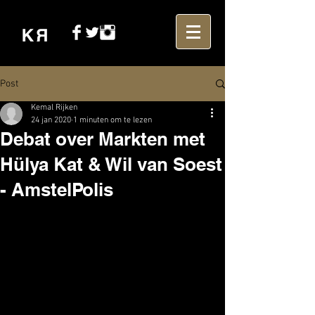
Post
Kemal Rijken
24 jan 2020
1 minuten om te lezen
Debat over Markten met
Hülya Kat & Wil van Soest
- AmstelPolis