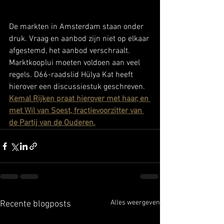
De markten in Amsterdam staan onder 
druk. Vraag en aanbod zijn niet op elkaar 
afgestemd, het aanbod verschraalt. 
Marktkooplui moeten voldoen aan veel 
regels. D66-raadslid Hülya Kat heeft 
hierover een discussiestuk geschreven. 
Kemal Rijken praat hierover met haar, en 
met Wil van Soest, fractievoorzitter van 
de Partij van de Ouderen.
Alles weergeven
Recente blogposts